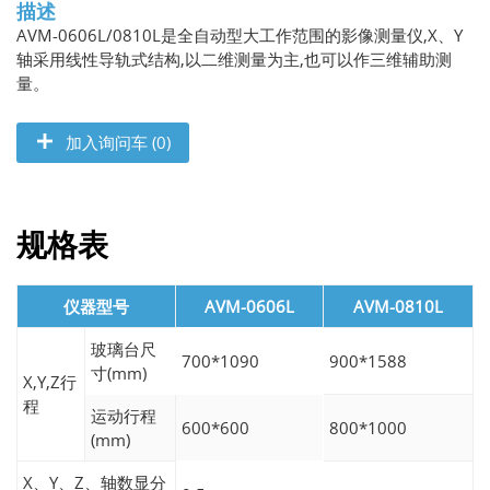
描述
AVM-0606L/0810L是全自动型大工作范围的影像测量仪,X、Y
轴采用线性导轨式结构,以二维测量为主,也可以作三维辅助测
量。
加入询问车 (0)
规格表
仪器型号
AVM-0606L
AVM-0810L
玻璃台尺
700*1090
900*1588
寸(mm)
X,Y,Z行
程
运动行程
600*600
800*1000
(mm)
X、Y、Z、轴数显分