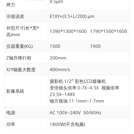
0.5μm
辨力
示值误差
E1XY=(3.5+L/200) μm
外型尺寸(长*宽*
1390*1300*1600
1790*1500*1600
高)mm
仪器重量(KG)
1500
1900
Z轴升降行程
200mm
X/Y轴最大数度
400mm/s
n
摄影机:1/2
彩色CCD摄像机
变倍镜头倍率:0.7X~4.5X 视频倍率
影像系統
23.5X~148X
物方视场:11.1mm~1.7mm
电源
AC 100V~240V 50/60Hz
功率
1800W(不含电脑)