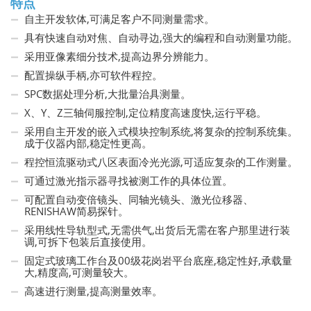
特点
自主开发软体,可满足客户不同测量需求。
具有快速自动对焦、自动​​寻边,强大的编程和自动测量功能。
采用亚像素细分技术,提高边界分辨能力。
配置操纵手柄,亦可软件程控。
SPC数据处理分析,大批量治具测量。
X、Y、Z三轴伺服控制,定位精度高速度快,运行平稳。
采用自主开发的嵌入式模块控制系统,将复杂的控制系统集。
成于仪器内部,稳定性更高。
程控恒流驱动式八区表面冷光光源,可适应复杂的工作测量。
可通过激光指示器寻找被测工作的具体位置。
可配置自动变倍镜头、同轴光镜头、激光位移器、
RENISHAW简易探针。
采用线性导轨型式,无需供气,出货后无需在客户那里进行装
调,可拆下包装后直接使用。
固定式玻璃工作台及00级花岗岩平台底座,稳定性好,承载量
大,精度高,可测量较大。
高速进行测量,提高测量效率。