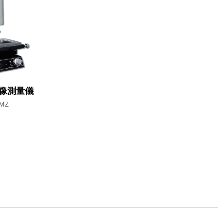
像測量儀
MZ