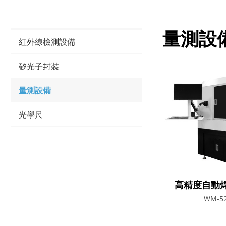
量測設
紅外線檢測設備
矽光子封裝
量測設備
光學尺
高精度自動
WM-5