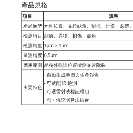
產品規格
項目
說明
產品類型
元件位置、晶粒缺角、刮痕、汙染、裂縫
檢測項目
刮痕、異物、損傷、崩角
檢測精度
1μm × 1μm
量測精度
0.5μm
應用範圍
晶粒外觀與位置檢測晶片隱裂
- 自動生成地圖與生產報告
- 可選配 IR 檢測
主要特色
- 可選雷射或標記模組
- AI + 傳統演算法結合