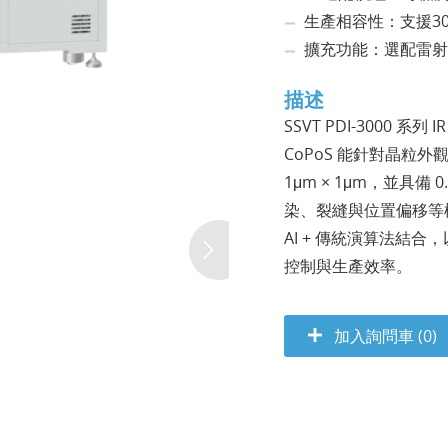
生產相容性：支援30
擴充功能：選配雷射
描述
SSVT PDI-3000 
CoPoS 能針對晶粒
1μm × 1μm，並具
染、裂縫與位置偏移等
AI + 傳統演算法結合
控制與生產效率。
加入詢問車 (0)