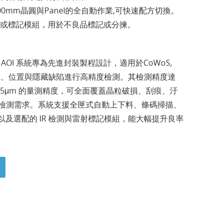
0mm晶圓與Panel的全自動作業,可快速配方切換。
或標記模組，用於不良品標記或分揀。
系列 IR AOI 系統專為先進封裝製程設計，適用於CoWoS,
外觀、位置與隱藏缺陷進行高精度檢測。其檢測精度達
備 0.5μm 的量測精度，可全面覆蓋晶粒破損、刮痕、汙
檢測需求。系統支援全匣式自動上下料、條碼掃描、
，以及選配的 IR 檢測與雷射標記模組，能大幅提升良率