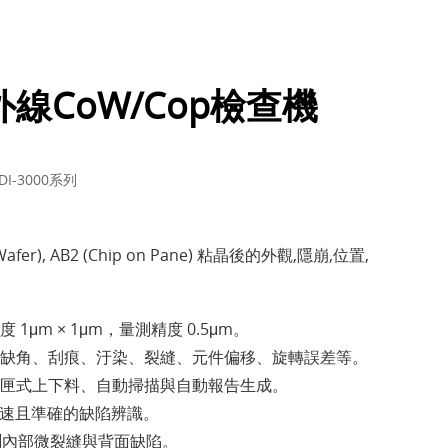
線CoW/Cop檢查機
-3000系列
 Wafer), AB2 (Chip on Pane) 粘晶後的外觀,隱崩,位置,
1μm × 1μm，量測精度 0.5μm。
缺角、刮痕、汙染、裂縫、元件偏移、旋轉誤差等。
匣式上下料、自動掃描與自動報告生成。
：快速且準確的缺陷辨識。
檢測內部微裂縫與背面缺陷。