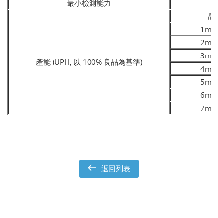
最小檢測能力
晶
1mm
2mm
3mm
產能 (UPH, 以 100% 良品為基準)
4mm
5mm
6mm
7mm
返回列表