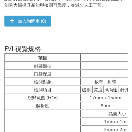
能夠大幅提升產能與檢測可靠度，並減少人工干預。
加入詢問車 (0)
FVI 視覺規格
項目
封裝類型
口袋深度
檢測對象
載帶、封帶
檢測項目
破損
寬度
針孔
均勻性
視野範圍 (FOV)
17mm x 15mm
解析度
8μm
晶圓大小
1mm x 1mm
2mm x 2mm