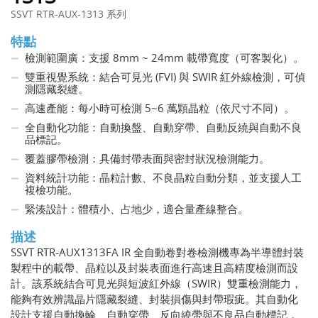
SSVT RTR-AUX-1313 系列
特點
檢測範圍廣：支援 8mm ~ 24mm 載帶寬度（可客製化）。
雙重視覺系統：結合可見光 (FVI) 與 SWIR 紅外線檢測，可偵
測隱藏裂縫。
高速產能：每小時可檢測 5~6 萬顆晶粒（依尺寸不同）。
全自動化功能：自動換盤、自動穿帶、自動反繞與自動不良
品標記。
覆蓋膠帶檢測：具備封帶表面與密封狀況檢測能力。
資料統計功能：晶粒計數、不良晶粒自動分類，並支援人工
複檢功能。
緊湊設計：體積小、占地少，適合量產線整合。
描述
SSVT RTR-AUX1313FA IR 全自動卷對卷檢測機專為半導體封裝
製程中的載帶、晶粒以及封裝表面進行高速且高精度檢測而設
計。該系統結合可見光與短波紅外線（SWIR）雙重檢測能力，
能夠有效辨識晶片隱藏裂縫、封裝損傷與封帶瑕疵。其自動化
設計支援自動換輪、自動穿帶、反向繞帶與不良品自動標記，